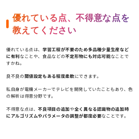
優れている点、不得意な点を
教えてください
優れている点は、
学習工程が不要のため多品種少量生産など
に有利
なことや、食品などの
不定形物にも対応可能
なことで
すかね。
良不良の
閾値設定もある程度柔軟
にできます。
私自身が電機メーカーでテレビを開発していたこともあり、色
の解析は得意分野です。
不得意な点は、
不良項目の追加
や
全く異なる認識物の追加時
にアルゴリズムやパラメータの調整が都度必要
なことです。