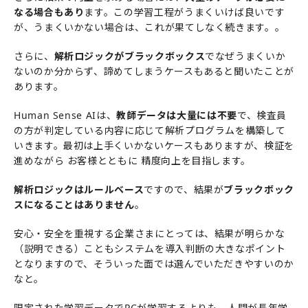
なる場合もあり
ます。この学習工程がうまくいけば良いです
が、うまくいかない場合は、これが果てしなく続きます。。
さらに、
解析ロジックがブラックボックス
でなぜうまくいか
ないのか分からず、諦めてしまうケースもあると聞いたことが
あります。
Human Sense AIは、
教師データは大量には不要
で、検査員
の方が判定している内容に応じて解析プログラムを構築して
いきます。最初は上手くいかないケースもありますが、検証を
進めながら お客様とともに 精度向上を目指します。
解析ロジックはルールベース
ですので、結果が
ブラックボック
スになることはありません
。
安心・安全を重視する企業さまにとっては、結果が明らかな
（説明できる）こともシステムを導入判断の大きなポイント
となりますので、そういった面では選んでいただきやすいのか
なと。
限定された学習データでPCが学習するよりも、人間が長年学