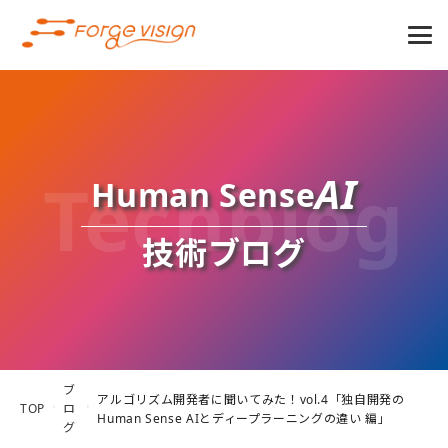
Techblog
AI
Human Sense
技術ブログ
ブ
アルゴリズム開発者に聞いてみた！vol.4「独自開発の
TOP
ロ
Human Sense AIとディープラーニングの違い 編」
グ